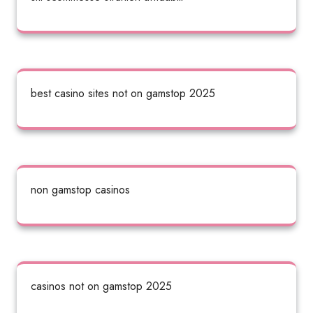
best casino sites not on gamstop 2025
non gamstop casinos
casinos not on gamstop 2025