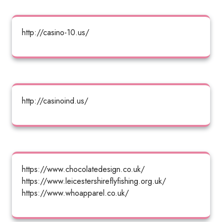
http://casino-10.us/
http://casinoind.us/
https://www.chocolatedesign.co.uk/
https://www.leicestershireflyfishing.org.uk/
https://www.whoapparel.co.uk/