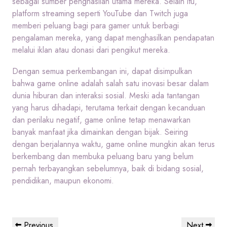
sebagai sumber penghasilan utama mereka. Selain itu,
platform streaming seperti YouTube dan Twitch juga
memberi peluang bagi para gamer untuk berbagi
pengalaman mereka, yang dapat menghasilkan pendapatan
melalui iklan atau donasi dari pengikut mereka.
Dengan semua perkembangan ini, dapat disimpulkan
bahwa game online adalah salah satu inovasi besar dalam
dunia hiburan dan interaksi sosial. Meski ada tantangan
yang harus dihadapi, terutama terkait dengan kecanduan
dan perilaku negatif, game online tetap menawarkan
banyak manfaat jika dimainkan dengan bijak. Seiring
dengan berjalannya waktu, game online mungkin akan terus
berkembang dan membuka peluang baru yang belum
pernah terbayangkan sebelumnya, baik di bidang sosial,
pendidikan, maupun ekonomi.
Post
Previous
Next
Previous
Next