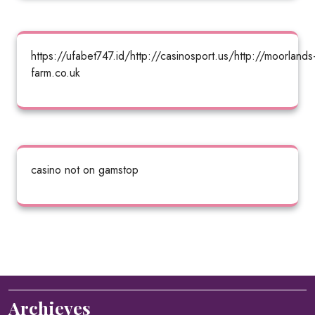
https://ufabet747.id/http://casinosport.us/http://moorlands
farm.co.uk
casino not on gamstop
Archieves