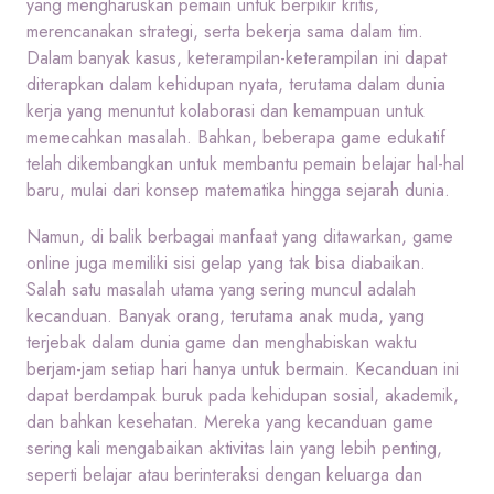
yang mengharuskan pemain untuk berpikir kritis,
merencanakan strategi, serta bekerja sama dalam tim.
Dalam banyak kasus, keterampilan-keterampilan ini dapat
diterapkan dalam kehidupan nyata, terutama dalam dunia
kerja yang menuntut kolaborasi dan kemampuan untuk
memecahkan masalah. Bahkan, beberapa game edukatif
telah dikembangkan untuk membantu pemain belajar hal-hal
baru, mulai dari konsep matematika hingga sejarah dunia.
Namun, di balik berbagai manfaat yang ditawarkan, game
online juga memiliki sisi gelap yang tak bisa diabaikan.
Salah satu masalah utama yang sering muncul adalah
kecanduan. Banyak orang, terutama anak muda, yang
terjebak dalam dunia game dan menghabiskan waktu
berjam-jam setiap hari hanya untuk bermain. Kecanduan ini
dapat berdampak buruk pada kehidupan sosial, akademik,
dan bahkan kesehatan. Mereka yang kecanduan game
sering kali mengabaikan aktivitas lain yang lebih penting,
seperti belajar atau berinteraksi dengan keluarga dan