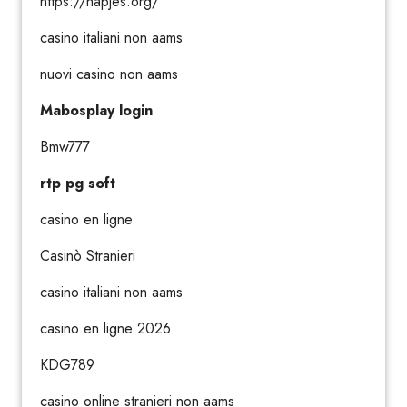
https://hapjes.org/
casino italiani non aams
nuovi casino non aams
Mabosplay login
Bmw777
rtp pg soft
casino en ligne
Casinò Stranieri
casino italiani non aams
casino en ligne 2026
KDG789
casino online stranieri non aams