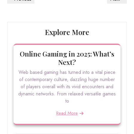
navigation
Post
Post
Explore More
Online Gaming in 2025: What’s
Next?
Web based gaming has turned into a vital piece
of contemporary culture, dazzling huge number
of players overall with its vivid encounters and
dynamic networks. From relaxed versatile games
to
Read More