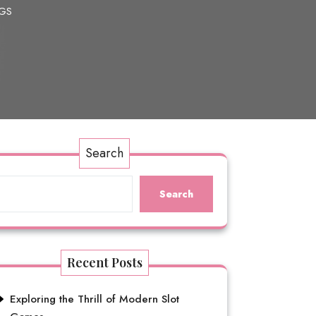
GS
Search
Search
Recent Posts
Exploring the Thrill of Modern Slot