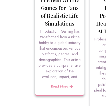
The Best Online
Games for Fans
of Realistic Life
Pr
Simulations
Hea
AI 
Introduction: Gaming has
transformed from a niche
Profess
hobby to a global industry
ar
that encompasses various
comp
platforms, genres, and
imag
demographics. This article
creat
provides a comprehensive
intell
exploration of the
Thes
evolution, impact, and
de
polis
Read More
ideal f
su