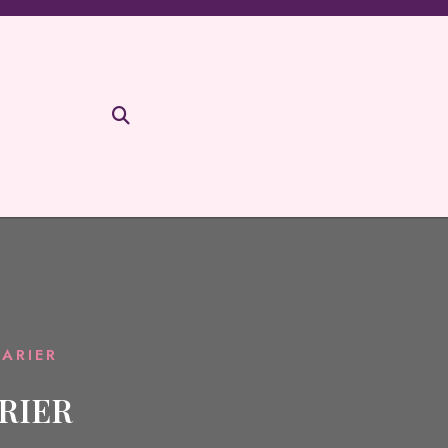
ARIER
RIER