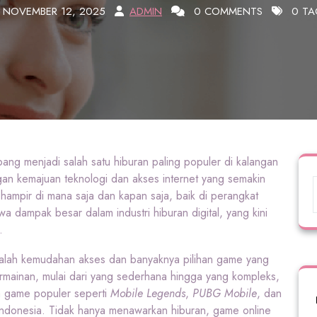
NOVEMBER 12, 2025
ADMIN
0 COMMENTS
0 TA
ang menjadi salah satu hiburan paling populer di kalangan
an kemajuan teknologi dan akses internet yang semakin
 hampir di mana saja dan kapan saja, baik di perangkat
dampak besar dalam industri hiburan digital, yang kini
.
adalah kemudahan akses dan banyaknya pilihan game yang
ermainan, mulai dari yang sederhana hingga yang kompleks,
a game populer seperti
Mobile Legends
,
PUBG Mobile
, dan
 Indonesia. Tidak hanya menawarkan hiburan, game online