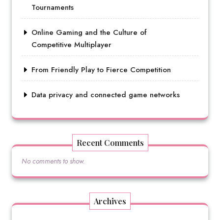
Tournaments
Online Gaming and the Culture of
Competitive Multiplayer
From Friendly Play to Fierce Competition
Data privacy and connected game networks
Recent Comments
No comments to show.
Archives