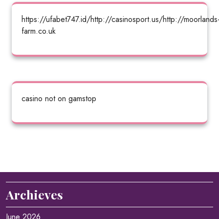
https://ufabet747.id/http://casinosport.us/http://moorlands
farm.co.uk
casino not on gamstop
Archieves
June 2026