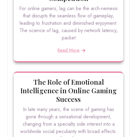
For online gamers, lag can be the arch-nemesis
that disrupts the seamless flow of gameplay,
leading to frustration and diminished enjoyment.
The science of lag, caused by network latency,
packet
Read More
The Role of Emotional
Intelligence in Online Gaming
Success
In late many years, the scene of gaming has
gone through a sensational development,
changing from a specialty side interest into a
worldwide social peculiarity with broad effects.