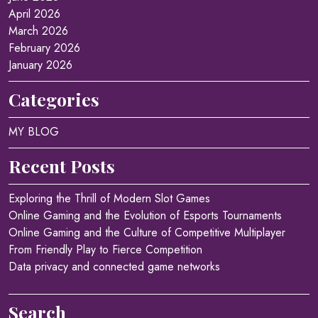
April 2026
March 2026
February 2026
January 2026
Categories
MY BLOG
Recent Posts
Exploring the Thrill of Modern Slot Games
Online Gaming and the Evolution of Esports Tournaments
Online Gaming and the Culture of Competitive Multiplayer
From Friendly Play to Fierce Competition
Data privacy and connected game networks
Search