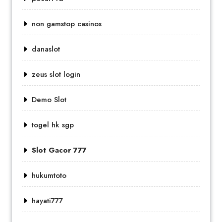
non gamstop casinos
danaslot
zeus slot login
Demo Slot
togel hk sgp
Slot Gacor 777
hukumtoto
hayati777