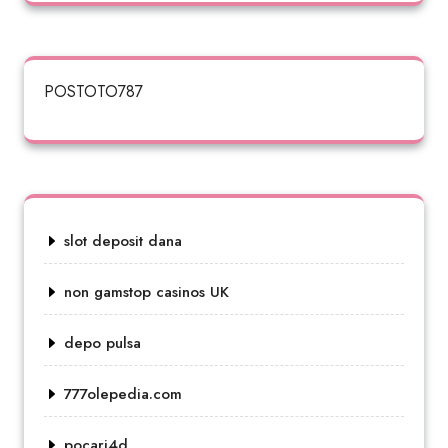
POSTOTO787
slot deposit dana
non gamstop casinos UK
depo pulsa
777olepedia.com
pocari4d