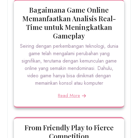
Bagaimana Game Online
Memanfaatkan Analisis Real-
Time untuk Meningkatkan
Gameplay
Seiring dengan perkembangan teknologi, dunia
game telah mengalami perubahan yang
signifikan, terutama dengan kemunculan game
online yang semakin mendominasi. Dahulu,
video game hanya bisa dinikmati dengan
memainkan konsol atau komputer
Read More
From Friendly Play to Fierce
Competition