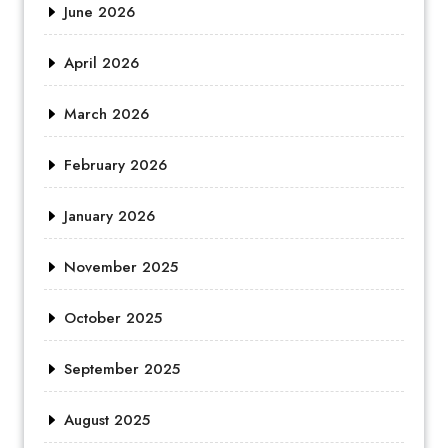
June 2026
April 2026
March 2026
February 2026
January 2026
November 2025
October 2025
September 2025
August 2025